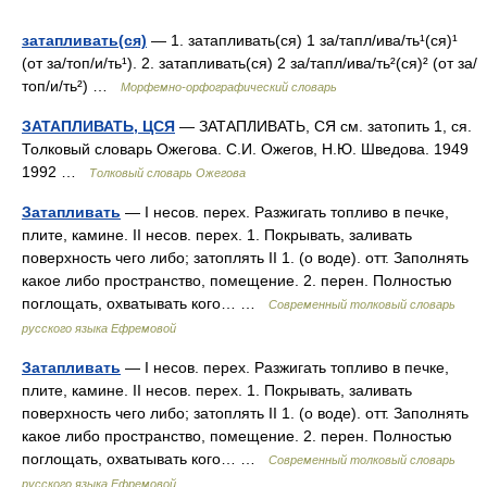
затапливать(ся)
— 1. затапливать(ся) 1 за/тапл/ива/ть¹(ся)¹
(от за/топ/и/ть¹). 2. затапливать(ся) 2 за/тапл/ива/ть²(ся)² (от за/
топ/и/ть²) …
Морфемно-орфографический словарь
ЗАТАПЛИВАТЬ, ЦСЯ
— ЗАТАПЛИВАТЬ, СЯ см. затопить 1, ся.
Толковый словарь Ожегова. С.И. Ожегов, Н.Ю. Шведова. 1949
1992 …
Толковый словарь Ожегова
Затапливать
— I несов. перех. Разжигать топливо в печке,
плите, камине. II несов. перех. 1. Покрывать, заливать
поверхность чего либо; затоплять II 1. (о воде). отт. Заполнять
какое либо пространство, помещение. 2. перен. Полностью
поглощать, охватывать кого… …
Современный толковый словарь
русского языка Ефремовой
Затапливать
— I несов. перех. Разжигать топливо в печке,
плите, камине. II несов. перех. 1. Покрывать, заливать
поверхность чего либо; затоплять II 1. (о воде). отт. Заполнять
какое либо пространство, помещение. 2. перен. Полностью
поглощать, охватывать кого… …
Современный толковый словарь
русского языка Ефремовой