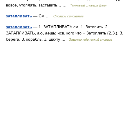
вовсе, утоплять, заставить… …
Толковый словарь Даля
затапливать
— См …
Словарь синонимов
затапливать
— 1. ЗАТАПЛИВАТЬ см. 1. Затопить. 2.
ЗАТАПЛИВАТЬ, аю, аешь; нсв. кого что = Затоплять (2.З.). З.
берега. З. корабль. З. шахту …
Энциклопедический словарь