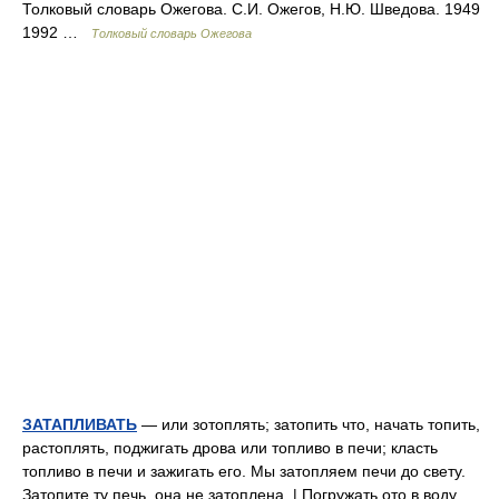
Толковый словарь Ожегова. С.И. Ожегов, Н.Ю. Шведова. 1949
1992 …
Толковый словарь Ожегова
ЗАТАПЛИВАТЬ
— или зотоплять; затопить что, начать топить,
растоплять, поджигать дрова или топливо в печи; класть
топливо в печи и зажигать его. Мы затопляем печи до свету.
Затопите ту печь, она не затоплена. | Погружать ото в воду