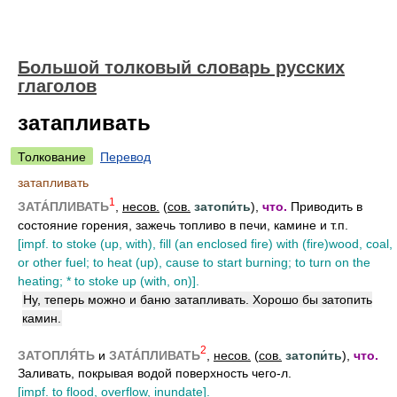
Большой толковый словарь русских
глаголов
затапливать
Толкование
Перевод
затапливать
1
ЗАТА́ПЛИВАТЬ
,
несов.
(
сов.
затопи́ть
),
что.
Приводить в
состояние горения, зажечь топливо в печи, камине и т.п.
[impf. to stoke (up, with), fill (an enclosed fire) with (fire)wood, coal,
or other fuel; to heat (up), cause to start burning; to turn on the
heating; * to stoke up (with, on)].
Ну, теперь можно и баню затапливать. Хорошо бы затопить
камин.
2
ЗАТОПЛЯ́ТЬ
и
ЗАТА́ПЛИВАТЬ
,
несов.
(
сов.
затопи́ть
),
что.
Заливать, покрывая водой поверхность чего-л.
[impf. to flood, overflow, inundate].